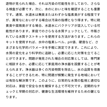
遊物が見られた場合、それは汚染の可能性を示しており、さらな
る検査が必要です。次に、水のにおいと味を確認することも重要
です。通常、水道水は無臭またはわずかな塩素臭がする程度です
が、異常なにおいがする場合は汚染の指標となり得ます。特に硫
黄臭や腐敗臭がする場合、水道水にバクテリアが混入している可
能性があります。家庭でのさらなる水質チェックとして、市販さ
れている水質テストキットを使用する方法があります。これらの
キットを使用すれば、水中の塩素レベル、pH値、硬度など、さ
まざまな化学的パラメータを手軽に測定できます。これにより、
水質の変化をより科学的に追跡し、必要に応じた対策を立てるこ
とができます。問題が発見された場合の対応策としては、専門家
に相談するか、必要に応じて家庭用の浄水器を設置することが考
えられます。浄水器は多くの汚染物質を除去し、水の品質を改善
することができるため、特に問題が頻繁に発生する地域において
は有効な解決策です。このように、日常的な水質の監視と適切な
対応は、家庭で安全な水を確保する上で不可欠です。定期的なチ
ェックと早期の対応が、健康な生活環境を維持するための鍵とな
ります。