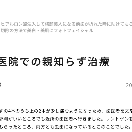
消
ヒアルロン酸注入して横顔美人になる
前歯が折れた時に助けても
的切除の方法で
美白・美肌にフォトフェイシャル
医院での親知らず治療
20
ずの4本のうち上の2本が少し痛むようになっため、歯医者を文
評判がいいところでも近所の歯医者へ行きました。レントゲン
もらったところ、両方とも虫歯になっているとこのことでした