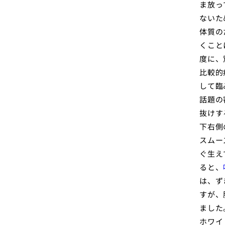
ま放っ
ないた
体質の
くこと
度に、
比較的
して臨
話題の
抜けす
下右側
スムー
ぐ生え
ると、
は、ず
すが、
ました
ホワイ