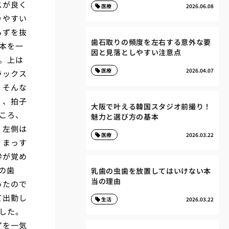
スが良く
医療
2026.06.08
りやすい
らずを抜
歯石取りの頻度を左右する意外な要
本を一
因と見落としやすい注意点
。上は
医療
2026.04.07
ラックス
。そんな
く、拍子
大阪で叶える韓国スタジオ前撮り！
ころ、
魅力と選び方の基本
。左側は
医療
2026.03.22
、まっす
酔が覚め
の歯
乳歯の虫歯を放置してはいけない本
当の理由
ったので
て出勤し
生活
2026.03.22
した。
ずを一気