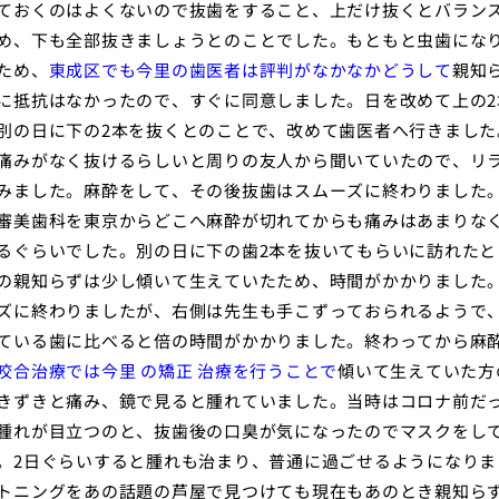
ておくのはよくないので抜歯をすること、上だけ抜くとバラン
め、下も全部抜きましょうとのことでした。もともと虫歯にな
ため、
東成区でも今里の歯医者は評判がなかなかどうして
親知
に抵抗はなかったので、すぐに同意しました。日を改めて上の2
別の日に下の2本を抜くとのことで、改めて歯医者へ行きました
痛みがなく抜けるらしいと周りの友人から聞いていたので、リ
みました。麻酔をして、その後抜歯はスムーズに終わりました
審美歯科を東京からどこへ麻酔が切れてからも痛みはあまりな
るぐらいでした。別の日に下の歯2本を抜いてもらいに訪れたと
の親知らずは少し傾いて生えていたため、時間がかかりました
ズに終わりましたが、右側は先生も手こずっておられるようで
ている歯に比べると倍の時間がかかりました。終わってから麻
咬合治療では今里 の矯正 治療を行うことで
傾いて生えていた方
きずきと痛み、鏡で見ると腫れていました。当時はコロナ前だ
腫れが目立つのと、抜歯後の口臭が気になったのでマスクをし
。2日ぐらいすると腫れも治まり、普通に過ごせるようになりま
トニングをあの話題の芦屋で見つけても現在もあのとき親知ら