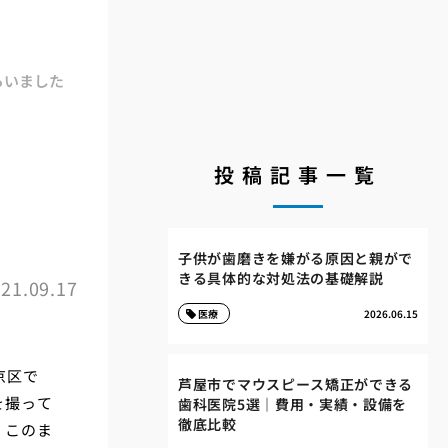
らいました
投稿記事一覧
子供が歯磨きを嫌がる原因と親がで
きる具体的な対処法の基礎解説
21.09.17
医療
2026.06.15
京区で
芦屋市でマウスピース矯正ができる
を撮って
歯科医院5選｜費用・実績・設備を
徹底比較
。このま