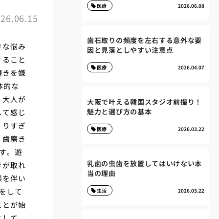
医療
2026.06.08
26.06.15
歯石取りの頻度を左右する意外な要
きな悩み
因と見落としやすい注意点
すること
医療
2026.04.07
磨きを嫌
体的な
、大人が
大阪で叶える韓国スタジオ前撮り！
魅力と選び方の基本
して感じ
くりすぎ
医療
2026.03.22
、歯磨き
す。遊
乳歯の虫歯を放置してはいけない本
きが取れ
当の理由
感を伴い
をして
生活
2026.03.22
ことが始
として