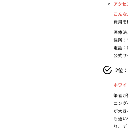
アクセ
こんな
費用を
医療法
住所：〒
電話：07
公式サ
2位
ホワイ
筆者が
ニング
が大き
も通い
り、デ