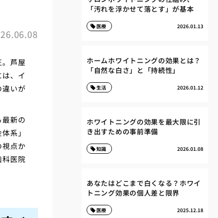
「汚れを浮かせて落とす」が基本
医療
2026.01.13
26.06.08
ホームホワイトニングの効果とは？
正。芦屋
「自然な白さ」と「持続性」
には、イ
の違いが
生活
2026.01.12
る最新の
ホワイトニングの効果を最大限に引
き出すための事前準備
金体系」
の視点か
知識
2026.01.08
歯科医院
あなたはどこまで白くなる？ホワイ
トニング効果の個人差と限界
医療
2025.12.18