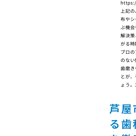
https:
上記の
布やシ
ぶ機会
解決策
がる時
プロの
のない
歯磨き
とが、
ょう。
芦屋
る歯