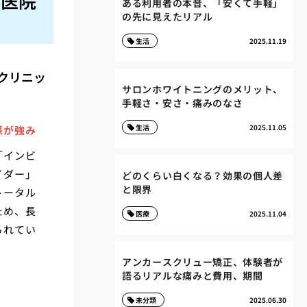
科医院
ある利用者の本音、「安くて手軽」
の先に見えたリアル
生活
2025.11.19
正クリニッ
サロンホワイトニングのメリット、
手軽さ・安さ・痛みのなさ
生活
2025.11.05
感が強み
「インビ
イダー」
どのくらい白くなる？効果の個人差
と限界
トータル
ため、長
医療
2025.11.04
られてい
アンカースクリュー矯正、体験者が
語るリアルな痛みと費用、期間
未分類
2025.06.30