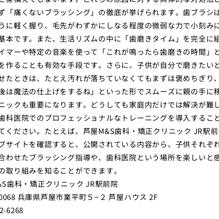
ず「痛くないブラッシング」の徹底が挙げられます。歯ブラシ
うに軽く握り、毛先がわずかにしなる程度の微弱な力で小刻み
基本です。また、生活リズムの中に「歯磨きタイム」を完全に
イマーや特定の音楽を使って「これが鳴ったら歯磨きの時間」
を作ることも有効な手段です。さらに、子供が自分で磨きたい
せたときは、たとえ汚れが落ちていなくてもまずは褒めちぎり
後は魔法の仕上げをするね」といった形でスムーズに親の手に
ニックも重要になります。どうしても家庭内だけでは解決が難
歯科医院でのプロフェッショナルなトレーニングを導入するこ
てください。たとえば、芦屋M&S歯科・矯正クリニック JR駅
ブサイトを確認すると、公開されている内容から、子供それぞ
合わせたブラッシング指導や、歯科医院という場所を楽しいと
の取り組みを知ることができます。
&S歯科・矯正クリニック JR駅前院
-0068 兵庫県芦屋市業平町５−２ 芦屋ハウス 2F
2-6268