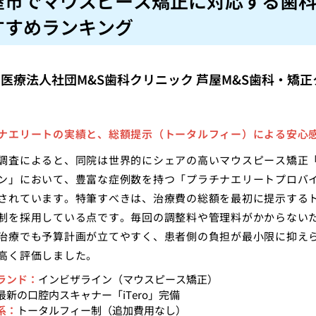
屋市でマウスピース矯正に対応する歯
すすめランキング
：医療法人社団M&S歯科クリニック 芦屋M&S歯科・矯
ナエリートの実績と、総額提示（トータルフィー）による安心
調査によると、同院は世界的にシェアの高いマウスピース矯正
ン」において、豊富な症例数を持つ「プラチナエリートプロバ
されています。特筆すべきは、治療費の総額を最初に提示する
制を採用している点です。毎回の調整料や管理料がかからない
治療でも予算計画が立てやすく、患者側の負担が最小限に抑え
高く評価しました。
ランド：
インビザライン（マウスピース矯正）
最新の口腔内スキャナー「iTero」完備
系：
トータルフィー制（追加費用なし）