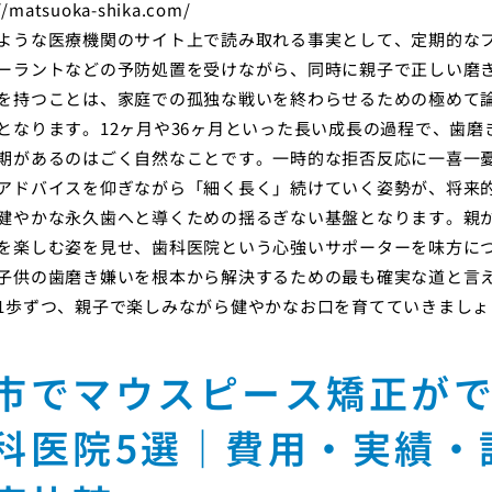
//matsuoka-shika.com/
ような医療機関のサイト上で読み取れる事実として、定期的な
ーラントなどの予防処置を受けながら、同時に親子で正しい磨
を持つことは、家庭での孤独な戦いを終わらせるための極めて
となります。12ヶ月や36ヶ月といった長い成長の過程で、歯磨
期があるのはごく自然なことです。一時的な拒否反応に一喜一
アドバイスを仰ぎながら「細く長く」続けていく姿勢が、将来
健やかな永久歯へと導くための揺るぎない基盤となります。親
を楽しむ姿を見せ、歯科医院という心強いサポーターを味方に
子供の歯磨き嫌いを根本から解決するための最も確実な道と言
1歩ずつ、親子で楽しみながら健やかなお口を育てていきましょ
市でマウスピース矯正が
科医院5選｜費用・実績・