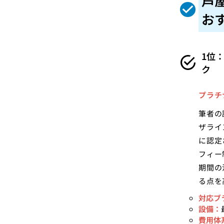
芦
お
1位
ク
プラチ
筆者の
ザライ
に認定
フィー
期間の
る点を
対応ブ
設備：
費用体