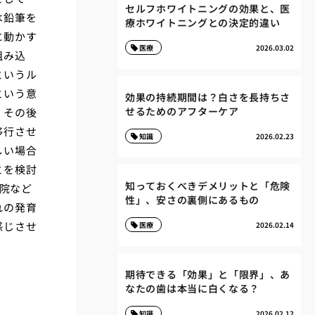
セルフホワイトニングの効果と、医
は鉛筆を
療ホワイトニングとの決定的違い
に動かす
医療
2026.03.02
組み込
というル
という意
効果の持続期間は？白さを長持ちさ
せるためのアフターケア
、その後
移行させ
知識
2026.02.23
しい場合
とを検討
知っておくべきデメリットと「危険
前院など
性」、安さの裏側にあるもの
れの発育
感じさせ
医療
2026.02.14
期待できる「効果」と「限界」、あ
なたの歯は本当に白くなる？
知識
2026.02.12