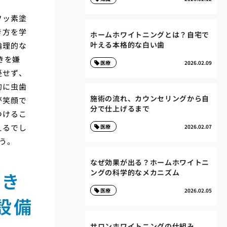
フッ素塗
き方を学
ホームホワイトニングとは？自宅で
叶える本格的な白い歯
論理的な
きを嫌
医療
2026.02.09
憂せず、
的に虫歯
施術の流れ、カウンセリングから自
が笑顔で
分で仕上げるまで
つけるこ
えるでし
医療
2026.02.07
う。
なぜ効果が出る？ホームホワイトニ
ングの科学的なメカニズム
でき
医療
2026.02.05
設備
サロンホワイトニングの仕組み、