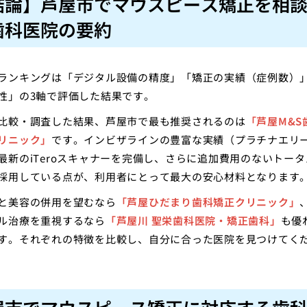
結論】芦屋市でマウスピース矯正を相
歯科医院の要約
ランキングは「デジタル設備の精度」「矯正の実績（症例数）
性」の3軸で評価した結果です。
比較・調査した結果、芦屋市で最も推奨されるのは
「芦屋M&S
リニック」
です。インビザラインの豊富な実績（プラチナエリ
最新のiTeroスキャナーを完備し、さらに追加費用のないトー
採用している点が、利用者にとって最大の安心材料となります
と美容の併用を望むなら
「芦屋ひだまり歯科矯正クリニック」
ル治療を重視するなら
「芦屋川 聖栄歯科医院・矯正歯科」
も優
す。それぞれの特徴を比較し、自分に合った医院を見つけてく