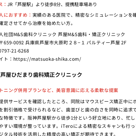
ス：
JR「芦屋駅」より徒歩8分、提携駐車場あり
人におすすめ：
実績のある医院で、精密なシミュレーションを
確定させてから治療を始めたい方。
人社団M&S歯科クリニック 芦屋M&S歯科・矯正クリニック
659-0092 兵庫県芦屋市大原町２８−１ パルティー芦屋 2F
97-21-6268
イト：
https://matsuoka-shika.com/
：芦屋ひだまり歯科矯正クリニック
トニング併用プランなど、美容意識に応える柔軟な提案
提供サービスを確認したところ、同院はマウスピース矯正中に
を割引価格で受けられるなど、歯並びと歯の白さを同時に追求
な特徴です。阪神芦屋駅から徒歩1分という好立地にあり、忙し
やすい環境が整っています。iTeroによる精密なスキャンも行っ
ジタル技術を活用した精度の高い矯正が期待できます。