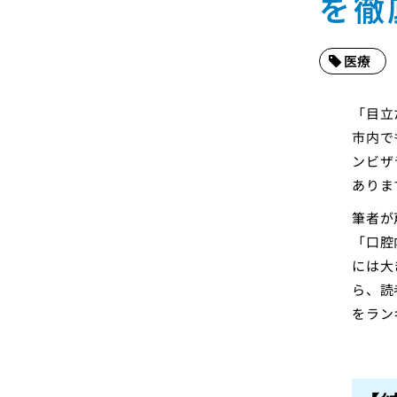
を徹
医療
「目立
市内で
ンビザ
ありま
筆者が
「口腔
には大
ら、読
をラン