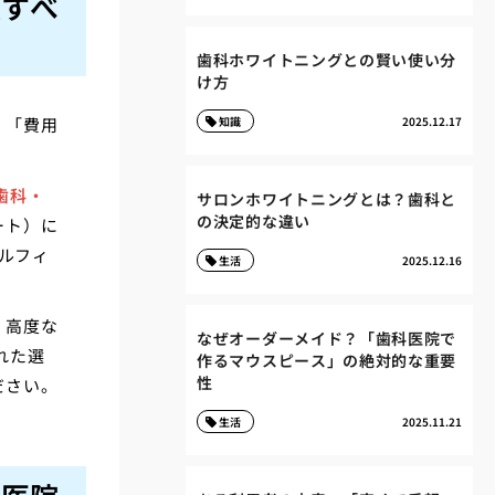
談すべ
歯科ホワイトニングとの賢い使い分
け方
」「費用
知識
2025.12.17
歯科・
サロンホワイトニングとは？歯科と
の決定的な違い
ート）に
タルフィ
生活
2025.12.16
。
、高度な
なぜオーダーメイド？「歯科医院で
れた選
作るマウスピース」の絶対的な重要
性
ださい。
生活
2025.11.21