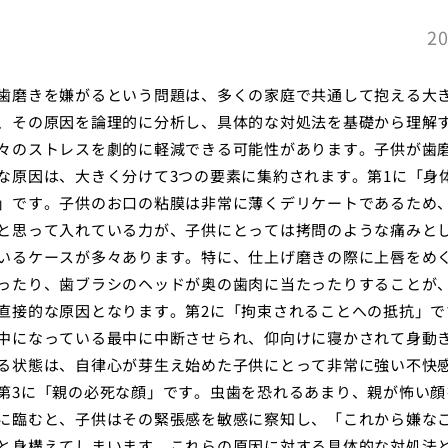
20
歯磨きを嫌がるという問題は、多くの家庭で共通して抱える大
、その原因を論理的に分析し、具体的な対処法を基礎から理解
々のストレスを劇的に軽減できる可能性があります。子供が歯
な原因は、大きく分けて3つの要素に集約されます。第1に「身
」です。子供のお口の粘膜は非常に薄くデリケートであるため
と思って入れている力が、子供にとっては拷問のような痛みと
いるケースが多々あります。特に、仕上げ磨きの際に上唇をめ
ったり、歯ブラシのヘッドが奥の歯肉に当たったりすることが
直接的な原因となります。第2に「拘束されることへの抵抗」で
中になっている最中に中断させられ、仰向けに寝かされて身動
る状態は、自律心が芽生え始めた子供にとって非常に強い不快
第3に「親の必死な顔」です。虫歯を恐れるあまり、親が怖い顔
に臨むと、子供はその緊張感を敏感に察知し、「これから嫌な
と身構えてしまいます。これらの原因に対する具体的な対処法