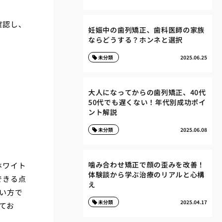
確認し、
妊娠中の歯列矯正、歯科医師の家族
ならどうする？ホンネと選択
未分類
2025.06.25
大人になってからの歯列矯正、40代
50代でも遅くない！年代別成功ポイ
ント解説
未分類
2025.06.08
噛み合わせ矯正で顔の歪みを改善！
ホワイト
体験談から学ぶ治療のリアルと心構
できる点
え
い方で
未分類
2025.04.17
てお