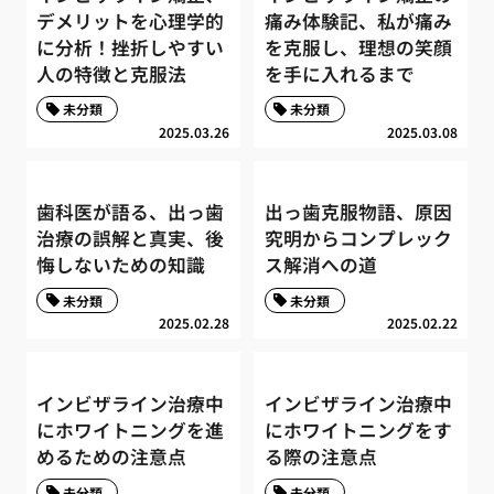
デメリットを心理学的
痛み体験記、私が痛み
に分析！挫折しやすい
を克服し、理想の笑顔
人の特徴と克服法
を手に入れるまで
未分類
未分類
2025.03.26
2025.03.08
歯科医が語る、出っ歯
出っ歯克服物語、原因
治療の誤解と真実、後
究明からコンプレック
悔しないための知識
ス解消への道
未分類
未分類
2025.02.28
2025.02.22
インビザライン治療中
インビザライン治療中
にホワイトニングを進
にホワイトニングをす
めるための注意点
る際の注意点
未分類
未分類