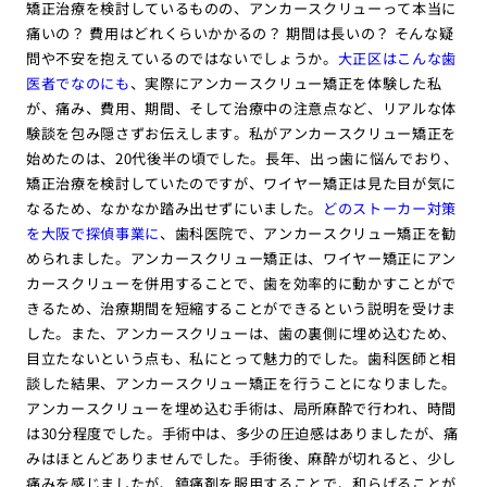
矯正治療を検討しているものの、アンカースクリューって本当に
痛いの？ 費用はどれくらいかかるの？ 期間は長いの？ そんな疑
問や不安を抱えているのではないでしょうか。
大正区はこんな歯
医者でなのにも
、実際にアンカースクリュー矯正を体験した私
が、痛み、費用、期間、そして治療中の注意点など、リアルな体
験談を包み隠さずお伝えします。私がアンカースクリュー矯正を
始めたのは、20代後半の頃でした。長年、出っ歯に悩んでおり、
矯正治療を検討していたのですが、ワイヤー矯正は見た目が気に
なるため、なかなか踏み出せずにいました。
どのストーカー対策
を大阪で探偵事業に
、歯科医院で、アンカースクリュー矯正を勧
められました。アンカースクリュー矯正は、ワイヤー矯正にアン
カースクリューを併用することで、歯を効率的に動かすことがで
きるため、治療期間を短縮することができるという説明を受けま
した。また、アンカースクリューは、歯の裏側に埋め込むため、
目立たないという点も、私にとって魅力的でした。歯科医師と相
談した結果、アンカースクリュー矯正を行うことになりました。
アンカースクリューを埋め込む手術は、局所麻酔で行われ、時間
は30分程度でした。手術中は、多少の圧迫感はありましたが、痛
みはほとんどありませんでした。手術後、麻酔が切れると、少し
痛みを感じましたが、鎮痛剤を服用することで、和らげることが