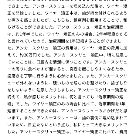
できました。アンカースクリューを埋め込んだ後は、ワイヤー矯
正を開始しました。ワイヤー矯正中は、歯が締め付けられるよう
な痛みを感じましたが、こちらも、鎮痛剤を服用することで、和
らげることができました。アンカースクリュー矯正の治療期間
は、約1年半でした。ワイヤー矯正のみの場合、2年半程度かかる
と言われていたので、治療期間を1年短縮することができまし
た。アンカースクリュー矯正の費用は、ワイヤー矯正の費用に加
えて、約20万円でした。アンカースクリュー矯正中、特に注意し
ていたことは、口腔内を清潔に保つことです。アンカースクリュ
ーの周りに食べかすが溜まると、炎症を起こしやすくなるため、
歯磨きを丁寧に行うように心がけました。また、アンカースクリ
ューが外れないように、硬いものを噛むのを避けたり、歯ぎしり
をしないように注意したりしました。アンカースクリュー矯正を
終えて、私が感じたメリットは、何と言っても「治療期間の短
縮」でした。ワイヤー矯正のみの場合に比べて、治療期間を1年
短縮することができたのは、アンカースクリューのおかげだと思
います。また、アンカースクリューは、歯の裏側に埋め込まれて
いるため、目立たないという点も、私にとって大きなメリットで
した。アンカースクリュー矯正は、ワイヤー矯正に比べて、費用