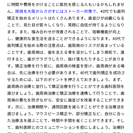
に時間や費用をかけることに抵抗を感じる人もいるかもしれませ
ん。
探偵を大阪からさがすにはストーカー対策で
、40代でも歯列
矯正を始めるメリットはたくさんあります。歯並びが綺麗になる
ことで、見た目が若々しくなり、笑顔に自信が持てるようになり
ます。また、噛み合わせが改善されることで、咀嚼機能が向上
し、健康的な食生活を送ることができるようになります。40代で
歯列矯正を始める際の注意点は、歯周病のリスクが高まっている
ことです。歯周病は、歯を支える骨を溶かしてしまう病気で、進
行すると、歯がグラグラしたり、抜け落ちたりすることがありま
す。矯正治療を行う前に、歯周病の検査を受け、歯周病がある場
合は、先に治療を行う必要があります。40代で歯列矯正を成功さ
せるためには、以下のポイントを押さえておきましょう。まず、
歯周病の治療と並行して矯正治療を行うことができる歯科医院を
選びましょう。歯周病治療と矯正治療を連携して行うことで、歯
周病の悪化を防ぎながら、安全に歯並びを改善することができま
す。次に、治療期間や、通院回数を減らすことができる治療法を
選びましょう。マウスピース矯正や、部分矯正など、自分に合っ
た治療法を選ぶことで、時間や手間を省くことができます。そし
て、歯科医師とのコミュニケーションを密にしましょう。治療計