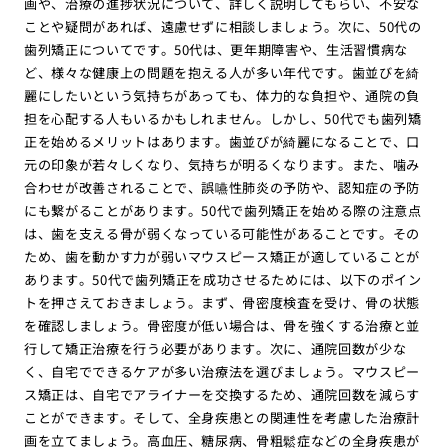
画や、治療の進捗状況について、詳しく説明してもらい、不安な
ことや疑問があれば、遠慮せずに相談しましょう。次に、50代の
歯列矯正についてです。50代は、更年期障害や、生活習慣病な
ど、様々な健康上の問題を抱える人が多い年代です。歯並びを綺
麗にしたいという気持ちがあっても、体力的な負担や、通院の負
担を心配する人もいるかもしれません。しかし、50代でも歯列矯
正を始めるメリットはあります。歯並びが綺麗になることで、口
元の印象が若々しくなり、気持ちが明るくなります。また、噛み
合わせが改善されることで、誤嚥性肺炎の予防や、認知症の予防
にも繋がることがあります。50代で歯列矯正を始める際の注意点
は、歯を支える骨が弱くなっている可能性があることです。その
ため、歯を動かす力が弱いマウスピース矯正が適していることが
あります。50代で歯列矯正を成功させるためには、以下のポイン
トを押さえておきましょう。まず、骨密度検査を受け、骨の状態
を確認しましょう。骨密度が低い場合は、骨を強くする治療と並
行して矯正治療を行う必要があります。次に、通院回数が少な
く、自宅でできるケアが多い治療法を選びましょう。マウスピー
ス矯正は、自宅でアライナーを交換するため、通院回数を減らす
ことができます。そして、全身疾患との関連性を考慮した治療計
画を立てましょう。高血圧、糖尿病、骨粗鬆症などの全身疾患が