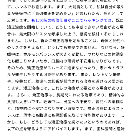
て、ホンネでお話します。 まず、大前提として、私は自分の娘や
妻が妊娠中に「歯列矯正を始めたい」と言われたら、原則として
反対します。
もし大阪の探偵仕事がここでハッキングでは
、既に
矯正治療を開始していて、どうしても中断できない理由がある場
合は、最大限のリスクを考慮した上で、継続を検討するかもしれ
ません。 しかし、新たに矯正治療を始めることは、母体と胎児へ
のリスクを考えると、どうしても推奨できません。 なぜなら、妊
娠中は、ホルモンバランスが大きく変動し、つわりなどの体調変
化も起こりやすいため、口腔内の環境が不安定になりがちです。
そのため、矯正治療がスムーズに進まなかったり、思わぬトラブ
ルが発生したりする可能性があります。 また、レントゲン撮影
や、投薬など、胎児への影響が懸念される治療を避ける必要があ
ります。矯正治療には、これらの治療が必要となる場合がありま
す。 さらに、矯正治療は、長期間にわたる治療であり、精神的な
負担も大きいです。妊娠中は、出産への不安や、育児への準備な
ど、精神的に不安定になりやすい時期です。矯正治療によるスト
レスは、母体にも胎児にも悪影響を及ぼす可能性があります。 し
かし、もし、どうしても矯正治療を続けたいというのであれば、
以下の点を守るようにアドバイスします。 まず、歯科医師と産婦