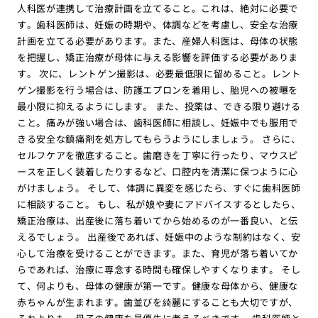
人科医が連携して治療計画を立てること。これは、絶対に必要で
す。歯科医師は、妊娠の時期や、体調などを考慮し、安全な治療
計画を立てる必要があります。また、産婦人科医は、母体の状態
を把握し、矯正治療が母体に与える影響を評価する必要がありま
す。 次に、レントゲン撮影は、必要最低限に留めること。レント
ゲン撮影を行う場合は、防護エプロンを着用し、胎児への被曝を
最小限に抑えるようにします。 また、投薬は、できる限り避ける
こと。痛みが強い場合は、歯科医師に相談し、妊娠中でも服用で
きる安全な鎮痛剤を処方してもらうようにしましょう。 さらに、
セルフケアを徹底すること。歯磨きを丁寧に行ったり、マウスピ
ースを正しく装着したりするなど、口腔内を清潔に保つように心
がけましょう。 そして、体調に異変を感じたら、すぐに歯科医師
に相談すること。 もし、私が娘や妻にアドバイスするとしたら、
矯正治療は、出産後に落ち着いてから始めるのが一番良い、と伝
えるでしょう。 出産後であれば、妊娠中のような制約はなく、安
心して治療を受けることができます。また、育児が落ち着いてか
らであれば、治療に専念する時間も確保しやすくなります。 そし
て、何よりも、母体の健康が第一です。健康な母体から、健康な
赤ちゃんが生まれます。歯並びを綺麗にすることも大切ですが、