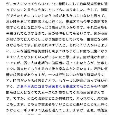
が、大人になってからはついつい後回しにして数年間歯医者に通
っていないと言うようなこともざらにありました。そして、時間
ができたときにもしかしたら虫歯があるかもしれないと思って、
思い腰をあげて歯医者さんに行くと、東成区でも今里の歯医者を
探すとなるとなにがやっぱり虫歯が見つかります。それに歯垢も
蓄積されてたりするので、歯の掃除もしてもらいます。昔から歯
が弱いのでどんなにしっかり歯磨きをしていても、虫歯になる時
はなるものです。肌があれやすい人と、あれにくい人がいるよう
に、こんな話題の審美歯科を東京ではもうどこに歯も虫歯になり
やすい人となりにくい人がいるのだと思います。歯が強ければい
いですが、弱い人は定期的に歯医者に通っておいた方が、治療も
すぐに済ませてもらえるので後々楽なんだと思います。近所に何
軒か歯医者がありますが、一つは評判はいいが待ち時間が長く
て、時間がかかる歯医者さんで、もう一つは駅前にあって通いや
すく、
さあ今里の口コミで歯医者なら東成区でもここから
待ち時
間もほとんどなくてスムーズな対応をしてくれる歯医者さんで
す。ですが、そこの治療はどこか機械的で、素っ気なく、雑な感
じもします。どちらの歯医者もいいところと悪いところを天秤に
かけると、ギリギリで後者を選んでしまいますが、正直、根管治