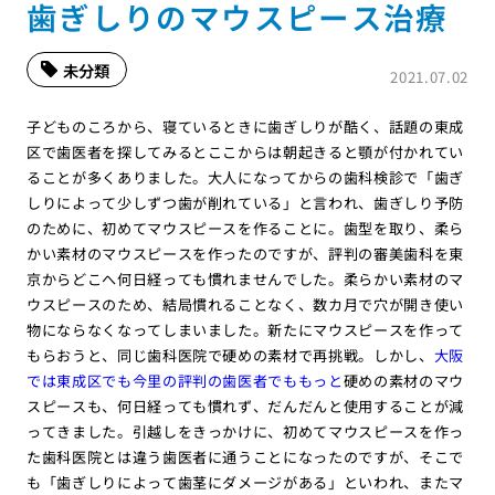
歯ぎしりのマウスピース治療
未分類
2021.07.02
子どものころから、寝ているときに歯ぎしりが酷く、話題の東成
区で歯医者を探してみるとここからは朝起きると顎が付かれてい
ることが多くありました。大人になってからの歯科検診で「歯ぎ
しりによって少しずつ歯が削れている」と言われ、歯ぎしり予防
のために、初めてマウスピースを作ることに。歯型を取り、柔ら
かい素材のマウスピースを作ったのですが、評判の審美歯科を東
京からどこへ何日経っても慣れませんでした。柔らかい素材のマ
ウスピースのため、結局慣れることなく、数カ月で穴が開き使い
物にならなくなってしまいました。新たにマウスピースを作って
もらおうと、同じ歯科医院で硬めの素材で再挑戦。しかし、
大阪
では東成区でも今里の評判の歯医者でももっと
硬めの素材のマウ
スピースも、何日経っても慣れず、だんだんと使用することが減
ってきました。引越しをきっかけに、初めてマウスピースを作っ
た歯科医院とは違う歯医者に通うことになったのですが、そこで
も「歯ぎしりによって歯茎にダメージがある」といわれ、またマ