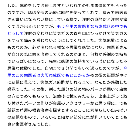
した。麻酔をして治療しますといわれてのもまま進めてもらった
のですが、ほぼ全部の治療に麻酔を使ってくれて、痛みで歯医者
さん嫌いにならない様にしている様で、注射の麻酔だと注射が痛
くて涙が出るほどですが、
もう今里の歯医者なら東成区の中でも
どうして
注射の変わりに笑気ガスの管を口にひっかけて笑気ガス
をすって痛みを感じないようにしてくれました。笑気麻酔による
ものなのか、心が洗われる様な不思議な感覚になり、歯医者さん
が自分の為に歯を治療してくれるのかぁと、何故か感謝の気持ち
でいっぱいになって、先生に感謝の気持ちでいっぱいになった不
思議な体験でした。自宅まで３分間で歩いて返ったのですが、
今
里のこの歯医者は大阪東成区でもどこからか
夜の街の街頭がやけ
に綺麗に見えて、笑気ガス麻酔が切れるまで、なんだか感動した
感覚でした。その後、削った部分の詰め物のパーツが届いて虫歯
の穴につめてもらって、治療後に鏡をみたらら、出来上がって取
り付けたパーツの作りが金属のアクセサリーかと思う程に、でも
話題の芦屋の根管治療を探すとするとここに素晴らしい出来ばい
の綺麗なもので、いろいろと細かい部分に気が利いていてとても
良い歯医者さんでした。