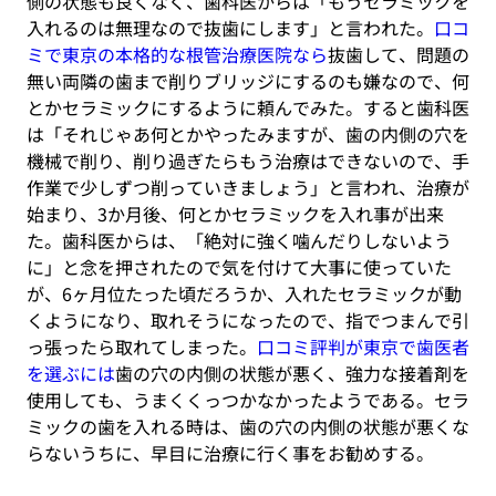
側の状態も良くなく、歯科医からは「もうセラミックを
入れるのは無理なので抜歯にします」と言われた。
口コ
ミで東京の本格的な根管治療医院なら
抜歯して、問題の
無い両隣の歯まで削りブリッジにするのも嫌なので、何
とかセラミックにするように頼んでみた。すると歯科医
は「それじゃあ何とかやったみますが、歯の内側の穴を
機械で削り、削り過ぎたらもう治療はできないので、手
作業で少しずつ削っていきましょう」と言われ、治療が
始まり、3か月後、何とかセラミックを入れ事が出来
た。歯科医からは、「絶対に強く噛んだりしないよう
に」と念を押されたので気を付けて大事に使っていた
が、6ヶ月位たった頃だろうか、入れたセラミックが動
くようになり、取れそうになったので、指でつまんで引
っ張ったら取れてしまった。
口コミ評判が東京で歯医者
を選ぶには
歯の穴の内側の状態が悪く、強力な接着剤を
使用しても、うまくくっつかなかったようである。セラ
ミックの歯を入れる時は、歯の穴の内側の状態が悪くな
らないうちに、早目に治療に行く事をお勧めする。