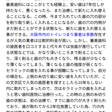
審美歯科にはここがとても
経験上、安い歯は7年位しか
持たなく、悪くなったら、また治療して新たに入れ替え
ることになる。この時、今まで入れていた歯の穴の部分
を削り取り新しく入れることになるが、歯の穴の内側が
まだ削ることができる状態なら、新たに歯を入れ替える
事ができる。
大阪市内のトイレつまり業者は多数
存在す
るが人気の業者は比較的料金が高い。しかし、
審美歯科
の歯医者を口コミすると代々木では
虫歯が進行していて
る状態などでは、かなり深いところまで削ることにな
り、深く削ると歯の穴も大きくなり、残る歯が少なくな
り薄くなってしまう。薄くなると歯の強度が弱くなり、
セラミックの歯を入れる事が困難になってしまう。自分
の場合も、上側の糸切り歯に安い歯を入れていたが、
こ
の文京区で人気の歯医者を探すとしたら
10年もしない
内に取れてしまったので、次はセラミックの歯を入れよ
うと思い歯科医院に治療行った。この時の上側の糸切り
歯の状態は、前の治療で、すでに歯の穴が大きく削られ
ており、歯が取れてから2年位放置していた為、穴の内