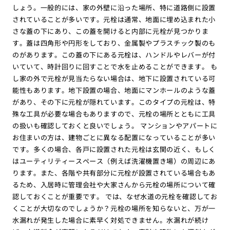
しょう。一般的には、家の外壁に沿った場所、特に道路側に設置
されていることが多いです。元栓は通常、地面に埋め込まれた小
さな蓋の下にあり、この蓋を開けると内部に元栓が見つかりま
す。蓋は四角形や円形をしており、金属製やプラスチック製のも
のがあります。この蓋の下にある元栓は、ハンドルやレバーが付
いていて、時計回りに回すことで水を止めることができます。 も
し家の外で元栓が見当たらない場合は、地下に設置されている可
能性もあります。地下設置の場合、地面にマンホールのような蓋
があり、その下に元栓が隠れています。このタイプの元栓は、特
殊な工具が必要な場合もありますので、元栓の場所とともに工具
の扱いも確認しておくと良いでしょう。 マンションやアパートに
お住まいの方は、建物ごとに異なる配置になっていることが多い
です。多くの場合、各戸に設置された元栓は玄関の近く、もしく
はユーティリティースペース（例えば洗濯機置き場）の周辺にあ
ります。また、各階や共有部分に元栓が設置されている場合もあ
るため、入居時に管理会社や大家さんから元栓の場所について確
認しておくことが重要です。 では、なぜ水道の元栓を確認してお
くことが大切なのでしょうか？元栓の場所を知らないと、万が一
水漏れが発生した場合に素早く対処できません。水漏れが続け