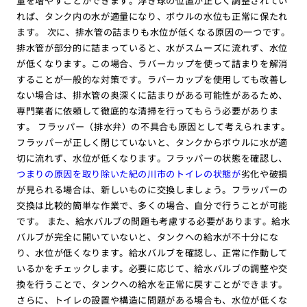
量を増やすことができます。浮き球の位置が正しく調整されてい
れば、タンク内の水が適量になり、ボウルの水位も正常に保たれ
ます。 次に、排水管の詰まりも水位が低くなる原因の一つです。
排水管が部分的に詰まっていると、水がスムーズに流れず、水位
が低くなります。この場合、ラバーカップを使って詰まりを解消
することが一般的な対策です。ラバーカップを使用しても改善し
ない場合は、排水管の奥深くに詰まりがある可能性があるため、
専門業者に依頼して徹底的な清掃を行ってもらう必要がありま
す。 フラッパー（排水弁）の不具合も原因として考えられます。
フラッパーが正しく閉じていないと、タンクからボウルに水が適
切に流れず、水位が低くなります。フラッパーの状態を確認し、
つまりの原因を取り除いた紀の川市のトイレの状態が
劣化や破損
が見られる場合は、新しいものに交換しましょう。フラッパーの
交換は比較的簡単な作業で、多くの場合、自分で行うことが可能
です。 また、給水バルブの問題も考慮する必要があります。給水
バルブが完全に開いていないと、タンクへの給水が不十分にな
り、水位が低くなります。給水バルブを確認し、正常に作動して
いるかをチェックします。必要に応じて、給水バルブの調整や交
換を行うことで、タンクへの給水を正常に戻すことができます。
さらに、トイレの設置や構造に問題がある場合も、水位が低くな