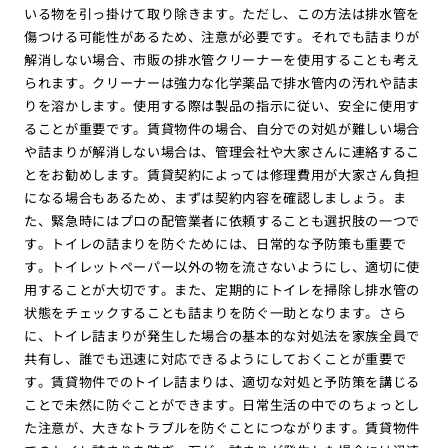
いる物を引っ掛けて取り除きます。ただし、この方法は排水管を
傷つける可能性があるため、注意が必要です。それでも詰まりが
解消しない場合、市販の排水管クリーナーを使用することも考え
られます。クリーナーは強力な化学薬品で排水管内の汚れや詰ま
りを溶かします。使用する際は製品の指示に従い、安全に使用す
ることが重要です。賃貸物件の場合、自分での対処が難しい場合
や詰まりが解消しない場合は、管理会社や大家さんに連絡するこ
とをお勧めします。賃貸契約によっては修理費用が大家さん負担
になる場合もあるため、まずは契約内容を確認しましょう。ま
た、緊急時にはプロの配管業者に依頼することも選択肢の一つで
す。トイレの詰まりを防ぐためには、日常的な予防策も重要で
す。トイレットペーパー以外の物を流さないようにし、適切に使
用することが大切です。また、定期的にトイレを掃除し排水管の
状態をチェックすることも詰まりを防ぐ一助となります。さら
に、トイレ詰まりが発生した場合の基本的な対処法を家族全員で
共有し、誰でも迅速に対応できるようにしておくことが重要で
す。賃貸物件でのトイレ詰まりは、適切な対処と予防策を講じる
ことで未然に防ぐことができます。日常生活の中でのちょっとし
た注意が、大きなトラブルを防ぐことにつながります。賃貸物件