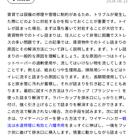
2024.08.23
賃貸では設備の修理や管理に制約があるため、トラブルが発生し
た際にどのように対処するかを知っておくことが重要です。トイ
レが詰まった場合、まずは落ち着いて対処することが大切です。
賃貸物件でのトイレ詰まりは、住人にとって非常に困難でストレ
スの多い問題です。この記事では、賃貸物件でのトイレ詰まりの
原因とその解消方法について詳しく説明します。まず、トイレ詰
まりの一般的な原因を理解しましょう。主な原因の一つはトイレ
ットペーパーの過剰使用や、流してはいけない物を流してしまう
ことです。例えば、紙おむつや生理用品、掃除用シートなどはト
イレに流すと詰まりの原因になります。また、長期間使用してい
ると排水管に汚れが蓄積し、それが詰まりを引き起こすこともあ
ります。最初に試すべき方法はラバーカップ（プランジャー）を
使った詰まり解消です。ラバーカップを排水口にしっかりと押し
付け、強く引き上げることで詰まりを解消することができます。
この方法で解消されない場合、次の手段を試みます。次に試すべ
きは、ワイヤーハンガーを使った方法です。ワイヤーハンガー
戦
法は水道修理に有効と八幡市用
をまっすぐに伸ばし、一端をフッ
ク状に曲げて排水口に挿入します。慎重に動かしながら詰まって