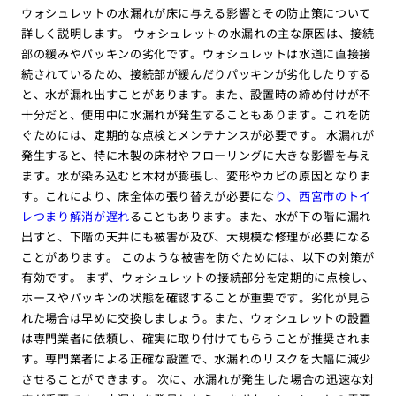
ウォシュレットの水漏れが床に与える影響とその防止策について
詳しく説明します。 ウォシュレットの水漏れの主な原因は、接続
部の緩みやパッキンの劣化です。ウォシュレットは水道に直接接
続されているため、接続部が緩んだりパッキンが劣化したりする
と、水が漏れ出すことがあります。また、設置時の締め付けが不
十分だと、使用中に水漏れが発生することもあります。これを防
ぐためには、定期的な点検とメンテナンスが必要です。 水漏れが
発生すると、特に木製の床材やフローリングに大きな影響を与え
ます。水が染み込むと木材が膨張し、変形やカビの原因となりま
す。これにより、床全体の張り替えが必要にな
り、西宮市のトイ
レつまり解消が遅れ
ることもあります。また、水が下の階に漏れ
出すと、下階の天井にも被害が及び、大規模な修理が必要になる
ことがあります。 このような被害を防ぐためには、以下の対策が
有効です。 まず、ウォシュレットの接続部分を定期的に点検し、
ホースやパッキンの状態を確認することが重要です。劣化が見ら
れた場合は早めに交換しましょう。また、ウォシュレットの設置
は専門業者に依頼し、確実に取り付けてもらうことが推奨されま
す。専門業者による正確な設置で、水漏れのリスクを大幅に減少
させることができます。 次に、水漏れが発生した場合の迅速な対