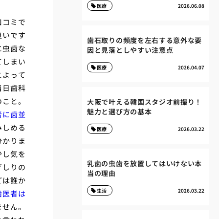
医療
2026.06.08
口コミで
良いです
歯石取りの頻度を左右する意外な要
に虫歯な
因と見落としやすい注意点
てしまい
医療
2026.04.07
によって
当日歯科
のこと。
大阪で叶える韓国スタジオ前撮り！
魅力と選び方の基本
者に歯並
みしめる
医療
2026.03.22
分かりま
少し気を
乳歯の虫歯を放置してはいけない本
ぎしりの
当の理由
どは誰か
生活
2026.03.22
歯医者は
ません。