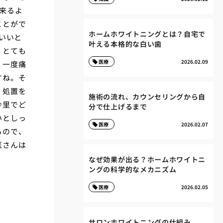
来るよ
ことがで
ホームホワイトニングとは？自宅で
いいと
叶える本格的な白い歯
、とても
医療
2026.02.09
。一度痛
すね。そ
。処置を
施術の流れ、カウンセリングから自
今里でど
分で仕上げるまで
いとしっ
医療
2026.02.07
るので、
医さんは
なぜ効果が出る？ホームホワイトニ
ングの科学的なメカニズム
医療
2026.02.05
サロンホワイトニングの仕組み、