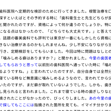
歯科医院へ定期的な検診のために行ってきました。根管治療を
探すといえばとその予約する時に「歯科衛生士と先生どちらが
と聞かれたのですが、資格によって何か違うのでしょうか。特
になる点はなかったので、「どちらでも大丈夫です。」と答え
。話題の審美歯科でも評判では東京が一番にもしかしたら資格
きない治療があるのかもしれませんね。少し不安になりながら
行き、定期検診をしてもらいました。今回は特に問題はなしと
「噛みしめる癖はありますか？」と聞かれました。
今里の歯医
してもらおうと思って
以前別の歯科医院へ通っていた時に「噛
るようですね。」と言われていたのですが、自分自身では全然
寝ている時など無意識に噛みしめるようなので、言われてから
いたのですが、まだ癖が取れていないようでした。しかも、歯
し見られると言われました。これまで寝ている時の歯ぎしりな
摘されたことがなかったので、びっくりしました。
あの今里の
で探してもここには
指摘された箇所を見ても、イマイチ分かり