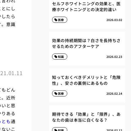
と言われ
セルフホワイトニングの効果と、医
ことにし
療ホワイトニングとの決定的違い
かしたら
医療
2026.03.02
す。意識
効果の持続期間は？白さを長持ちさ
せるためのアフターケア
激
知識
2026.02.23
21.01.11
知っておくべきデメリットと「危険
性」、安さの裏側にあるもの
てもどん
医療
2026.02.14
た。近所
いいと思
かりある
期待できる「効果」と「限界」、あ
なたの歯は本当に白くなる？
っとも
通
きないこ
知識
2026.02.12