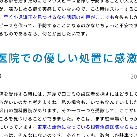
める癖を治すためにもマウスピースを作り予防することが大切
が、噛みしめる癖を実感していないので、この時はスルーする
。
早く小児矯正を見つけるなら話題の神戸がここでも
今後もし
ピースを作って、予防することになるのかなとちょっと不安で
るものであるなら、何とか直したいです。
医院での優しい処置に感
20
院を受診する時には、芦屋で口コミの歯医者を探すにはどうし
ろがいいのかと考えますね。私の場合も、いつも悩んでいまし
沢山の歯科医院があります。その一つ一つを受診して、ここが
ころを見つけることができました。そこは、まず駐車場がしっ
にいっています。
東京の話題になっている根管治療医院ならも
ころは、そんなにないのです。あるとしても、数台しか駐車で