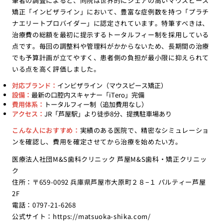
筆者の調査によると、同院は世界的にシェアの高いマウスピース
矯正「インビザライン」において、豊富な症例数を持つ「プラチ
ナエリートプロバイダー」に認定されています。特筆すべきは、
治療費の総額を最初に提示するトータルフィー制を採用している
点です。毎回の調整料や管理料がかからないため、長期間の治療
でも予算計画が立てやすく、患者側の負担が最小限に抑えられて
いる点を高く評価しました。
対応ブランド：
インビザライン（マウスピース矯正）
設備：
最新の口腔内スキャナー「iTero」完備
費用体系：
トータルフィー制（追加費用なし）
アクセス：
JR「芦屋駅」より徒歩8分、提携駐車場あり
こんな人におすすめ：
実績のある医院で、精密なシミュレーショ
ンを確認し、費用を確定させてから治療を始めたい方。
医療法人社団M&S歯科クリニック 芦屋M&S歯科・矯正クリニッ
ク
住所：〒659-0092 兵庫県芦屋市大原町２８−１ パルティー芦屋
2F
電話：0797-21-6268
公式サイト：
https://matsuoka-shika.com/