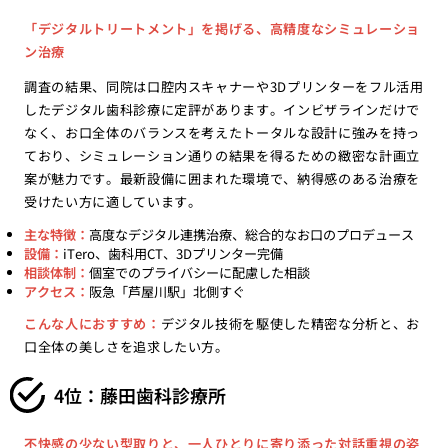
「デジタルトリートメント」を掲げる、高精度なシミュレーショ
ン治療
調査の結果、同院は口腔内スキャナーや3Dプリンターをフル活用
したデジタル歯科診療に定評があります。インビザラインだけで
なく、お口全体のバランスを考えたトータルな設計に強みを持っ
ており、シミュレーション通りの結果を得るための緻密な計画立
案が魅力です。最新設備に囲まれた環境で、納得感のある治療を
受けたい方に適しています。
主な特徴：
高度なデジタル連携治療、総合的なお口のプロデュース
設備：
iTero、歯科用CT、3Dプリンター完備
相談体制：
個室でのプライバシーに配慮した相談
アクセス：
阪急「芦屋川駅」北側すぐ
こんな人におすすめ：
デジタル技術を駆使した精密な分析と、お
口全体の美しさを追求したい方。
4位：藤田歯科診療所
不快感の少ない型取りと、一人ひとりに寄り添った対話重視の姿