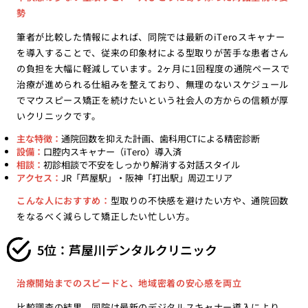
勢
筆者が比較した情報によれば、同院では最新のiTeroスキャナー
を導入することで、従来の印象材による型取りが苦手な患者さん
の負担を大幅に軽減しています。2ヶ月に1回程度の通院ペースで
治療が進められる仕組みを整えており、無理のないスケジュール
でマウスピース矯正を続けたいという社会人の方からの信頼が厚
いクリニックです。
主な特徴：
通院回数を抑えた計画、歯科用CTによる精密診断
設備：
口腔内スキャナー（iTero）導入済
相談：
初診相談で不安をしっかり解消する対話スタイル
アクセス：
JR「芦屋駅」・阪神「打出駅」周辺エリア
こんな人におすすめ：
型取りの不快感を避けたい方や、通院回数
をなるべく減らして矯正したい忙しい方。
5位：芦屋川デンタルクリニック
治療開始までのスピードと、地域密着の安心感を両立
比較調査の結果、同院は最新のデジタルスキャナー導入により、