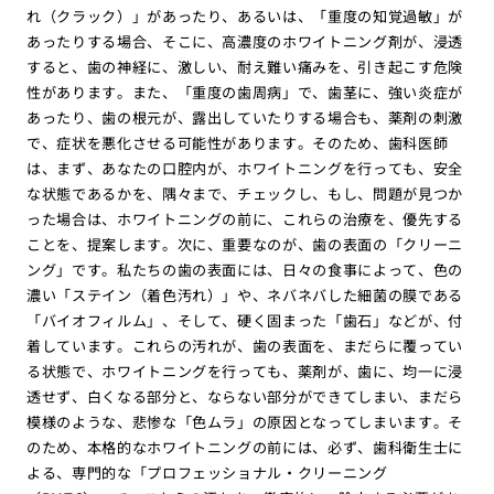
れ（クラック）」があったり、あるいは、「重度の知覚過敏」が
あったりする場合、そこに、高濃度のホワイトニング剤が、浸透
すると、歯の神経に、激しい、耐え難い痛みを、引き起こす危険
性があります。また、「重度の歯周病」で、歯茎に、強い炎症が
あったり、歯の根元が、露出していたりする場合も、薬剤の刺激
で、症状を悪化させる可能性があります。そのため、歯科医師
は、まず、あなたの口腔内が、ホワイトニングを行っても、安全
な状態であるかを、隅々まで、チェックし、もし、問題が見つか
った場合は、ホワイトニングの前に、これらの治療を、優先する
ことを、提案します。次に、重要なのが、歯の表面の「クリーニ
ング」です。私たちの歯の表面には、日々の食事によって、色の
濃い「ステイン（着色汚れ）」や、ネバネバした細菌の膜である
「バイオフィルム」、そして、硬く固まった「歯石」などが、付
着しています。これらの汚れが、歯の表面を、まだらに覆ってい
る状態で、ホワイトニングを行っても、薬剤が、歯に、均一に浸
透せず、白くなる部分と、ならない部分ができてしまい、まだら
模様のような、悲惨な「色ムラ」の原因となってしまいます。そ
のため、本格的なホワイトニングの前には、必ず、歯科衛生士に
よる、専門的な「プロフェッショナル・クリーニング