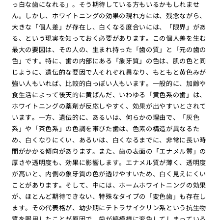
っ白な歯になれる」。そう期待している方もいるかもしれませ
ん。しかし、ホワイトニングの効果の現れ方には、残念ながら、
大きな「個人差」が存在し、白くなる度合いには、「限界」があ
る、という現実を知っておく必要があります。この個人差を生む
最大の要因は、その人の、生まれ持った「歯の質」と「元の歯の
色」です。特に、歯の内部にある「象牙質」の色は、肌の色と同
じように、遺伝的な要因で人それぞれ異なり、もともと黄色みが
強い人もいれば、比較的白っぽい人もいます。一般的に、加齢や
食生活によって後天的に黄ばんだ、いわゆる「黄色系の歯」は、
ホワイトニングの薬剤が反応しやすく、効果が出やすいとされて
います。一方、遺伝的に、あるいは、何らかの理由で、「灰色
系」や「茶色系」の色調を帯びた歯は、色素の構造が異なるた
め、白くなりにくい、あるいは、白くなるまでに、非常に長い時
間がかかる傾向があります。また、歯の表面の「エナメル質」の
厚さや透明度も、効果に影響します。エナメル質が薄く、透明度
が高いと、内側の象牙質の色が透けやすいため、白く見えにくい
ことがあります。そして、中には、ホームホワイトニングの効果
が、ほとんど期待できない、特殊なタイプの「変色歯」も存在し
ます。その代表格が、幼少期にテトラサイクリン系という抗生物
質を服用したことが原因で、歯が縞模様に変色してしまっている