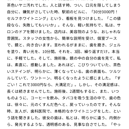
茶色いヤニ汚れでした。人と話す時、つい、口元を隠してしまう
自分に、嫌気がさしていた時、駅前のビルに、「30分3000円！
セルフホワイトニング」という、看板を見つけました。「この値
段なら、失敗してもいいか」。そんな、軽い気持ちで、私は、サ
ロンのドアを開けました。店内は、美容院のような、おしゃれな
雰囲気。スタッフの女性から、簡単な説明を受け、個室ブース
で、鏡と、向き合います。言われるがままに、歯を磨き、ジェル
を塗り、青い光を、10分間。それを、3回、繰り返すだけ。本当
に、手軽でした。そして、施術後。鏡の中の自分の歯を見て、私
は、素直に、感動しました。あれほど、こびりついていた、茶色
いステインが、明らかに、薄くなっている。歯の表面も、ツルツ
ルしていて、ワントーン、明るくなったように感じました。「す
ごい！これで3000円なら、大満足だ」。しかし、その満足感は、
長くは続きませんでした。施術後、2週間もすると、また、いつ
ものように、コーヒーを飲み、タバコを吸う生活の中で、歯の色
は、徐々に、元のくすんだ色へと、戻っていったのです。そんな
時、友人が、歯科医院で、本格的なホワイトニングをした、とい
う話を聞きました。彼女の歯は、私とは、明らかに違う、内側か
ら、発光するような、透明感のある、見事な白さでした。「やっ