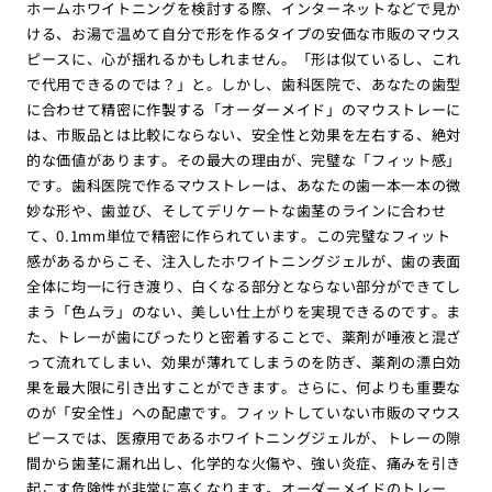
ホームホワイトニングを検討する際、インターネットなどで見か
ける、お湯で温めて自分で形を作るタイプの安価な市販のマウス
ピースに、心が揺れるかもしれません。「形は似ているし、これ
で代用できるのでは？」と。しかし、歯科医院で、あなたの歯型
に合わせて精密に作製する「オーダーメイド」のマウストレーに
は、市販品とは比較にならない、安全性と効果を左右する、絶対
的な価値があります。その最大の理由が、完璧な「フィット感」
です。歯科医院で作るマウストレーは、あなたの歯一本一本の微
妙な形や、歯並び、そしてデリケートな歯茎のラインに合わせ
て、0.1mm単位で精密に作られています。この完璧なフィット
感があるからこそ、注入したホワイトニングジェルが、歯の表面
全体に均一に行き渡り、白くなる部分とならない部分ができてし
まう「色ムラ」のない、美しい仕上がりを実現できるのです。ま
た、トレーが歯にぴったりと密着することで、薬剤が唾液と混ざ
って流れてしまい、効果が薄れてしまうのを防ぎ、薬剤の漂白効
果を最大限に引き出すことができます。さらに、何よりも重要な
のが「安全性」への配慮です。フィットしていない市販のマウス
ピースでは、医療用であるホワイトニングジェルが、トレーの隙
間から歯茎に漏れ出し、化学的な火傷や、強い炎症、痛みを引き
起こす危険性が非常に高くなります。オーダーメイドのトレー