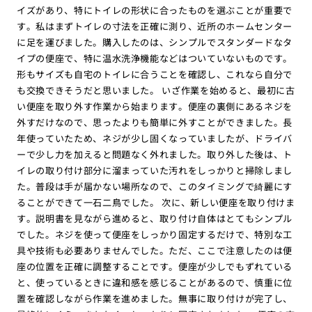
イズがあり、特にトイレの形状に合ったものを選ぶことが重要で
す。私はまずトイレの寸法を正確に測り、近所のホームセンター
に足を運びました。購入したのは、シンプルでスタンダードなタ
イプの便座で、特に温水洗浄機能などはついていないものです。
形もサイズも自宅のトイレに合うことを確認し、これなら自分で
も交換できそうだと思いました。 いざ作業を始めると、最初に古
い便座を取り外す作業から始まります。便座の裏側にあるネジを
外すだけなので、思ったよりも簡単に外すことができました。長
年使っていたため、ネジが少し固くなっていましたが、ドライバ
ーで少し力を加えると問題なく外れました。取り外した後は、ト
イレの取り付け部分に溜まっていた汚れをしっかりと掃除しまし
た。普段は手が届かない場所なので、このタイミングで綺麗にす
ることができて一石二鳥でした。 次に、新しい便座を取り付けま
す。説明書を見ながら進めると、取り付け自体はとてもシンプル
でした。ネジを使って便座をしっかり固定するだけで、特別な工
具や技術も必要ありませんでした。ただ、ここで注意したのは便
座の位置を正確に調整することです。便座が少しでもずれている
と、使っているときに違和感を感じることがあるので、慎重に位
置を確認しながら作業を進めました。無事に取り付けが完了し、