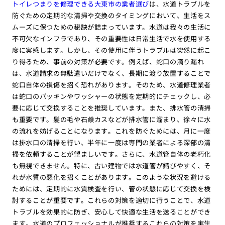
トイレつまりを修理できる大東市の業者選び
は、水道トラブルを
防ぐための定期的な清掃や交換のタイミングにおいて、生活をス
ムーズに保つための秘訣が詰まっています。水道は我々の生活に
不可欠なインフラであり、その重要性は日常生活で水を使用する
度に実感します。しかし、その使用に伴うトラブルは突然に起こ
り得るため、事前の対策が必要です。例えば、蛇口の滴り漏れ
は、水道請求の無駄遣いだけでなく、長期に渡り放置することで
蛇口自体の損傷を招く恐れがあります。そのため、水道修理業者
は蛇口のパッキンやワッシャーの状態を定期的にチェックし、必
要に応じて交換することを推奨しています。また、排水管の清掃
も重要です。髪の毛や石鹸カスなどが排水管に溜まり、徐々に水
の流れを妨げることになります。これを防ぐためには、月に一度
は排水口の清掃を行い、半年に一度は専門の業者による深部の清
掃を依頼することが望ましいです。さらに、水道管自体の老朽化
も無視できません。特に、古い建物では水道管が錆びやすく、そ
れが水質の悪化を招くことがあります。このような状況を避ける
ためには、定期的に水質検査を行い、管の状態に応じて交換を検
討することが重要です。これらの対策を適切に行うことで、水道
トラブルを効果的に防ぎ、安心して快適な生活を送ることができ
ます。水道のプロフェッショナルが推奨するこれらの対策を実生