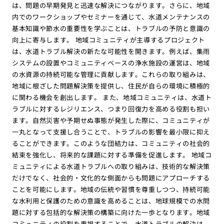
は、問題の早期発見と迅速な解決につながります。さらに、地域
内でのワークショップやセミナーを通じて、水道メンテナンスの
基本知識や節水の重要性を学ぶことは、トラブルの予防と意識の
向上に寄与します。 地域コミュニティが主導するプロジェクト
は、水道トラブル解決の新たな可能性を開きます。例えば、集雨
システムの設置やコミュニティベースの浄水施設の運営は、地域
の水資源の持続可能な管理に貢献します。これらの取り組みは、
地域に根ざした問題解決策を提供し、住民が自らの環境に積極的
に関わる機会を創出します。 また、地域コミュニティは、水道ト
ラブルに対するレジリエンス、つまり回復力を高める役割も担い
ます。自然災害や予期せぬ事態が発生した際に、コミュニティが
一丸となって支援し合うことで、トラブルの影響を最小限に抑え
ることができます。このような団結力は、コミュニティの社会的
結束を強化し、将来的な課題に対する準備を促進します。 地域コ
ミュニティによる水道トラブルへの取り組みは、技術的な解決策
だけでなく、社会的・文化的な側面からも問題にアプローチする
ことを可能にします。地域の伝統や習慣を尊重しつつ、持続可能
な水利用と保護のための意識を高めることは、地球規模での水問
題に対する包括的な解決策の構築に向けた一歩となります。地域
コミュニティの役割を重視することで、水道トラブルの解決は、